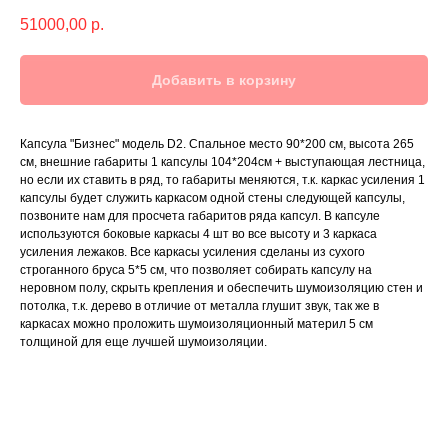
51000,00
р.
Добавить в корзину
Капсула "Бизнес" модель D2. Спальное место 90*200 см, высота 265
см, внешние габариты 1 капсулы 104*204см + выступающая лестница,
но если их ставить в ряд, то габариты меняются, т.к. каркас усиления 1
капсулы будет служить каркасом одной стены следующей капсулы,
позвоните нам для просчета габаритов ряда капсул. В капсуле
используются боковые каркасы 4 шт во все высоту и 3 каркаса
усиления лежаков. Все каркасы усиления сделаны из сухого
строганного бруса 5*5 см, что позволяет собирать капсулу на
неровном полу, скрыть крепления и обеспечить шумоизоляцию стен и
потолка, т.к. дерево в отличие от металла глушит звук, так же в
каркасах можно проложить шумоизоляционный материл 5 см
толщиной для еще лучшей шумоизоляции.